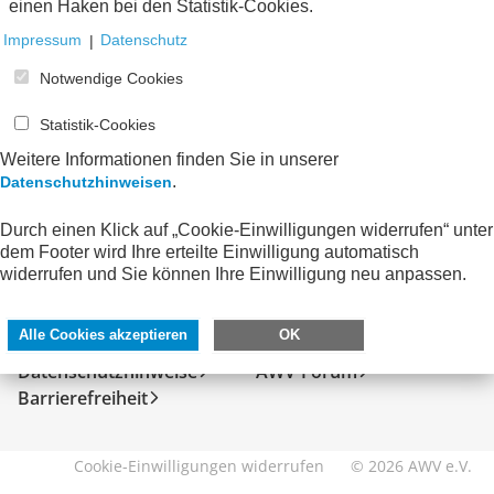
einen Haken bei den Statistik-Cookies.
Impressum
|
Datenschutz
Notwendige Cookies
Statistik-Cookies
Weitere Informationen finden Sie in unserer
.
Datenschutzhinweisen
Durch einen Klick auf „Cookie-Einwilligungen widerrufen“ unter
dem Footer wird Ihre erteilte Einwilligung automatisch
SERVICE
DIREKT ZU
widerrufen und Sie können Ihre Einwilligung neu anpassen.
Kontakt
FeRD
Alle Cookies akzeptieren
OK
Impressum
eXTra
Datenschutzhinweise
AWV-Forum
Barrierefreiheit
Cookie-Einwilligungen widerrufen
© 2026 AWV e.V.