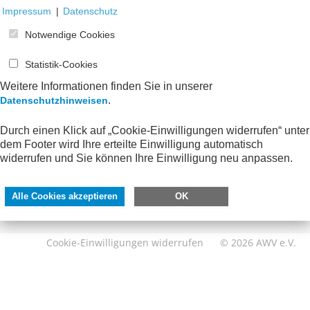
Impressum
|
Datenschutz
Notwendige Cookies
Statistik-Cookies
Weitere Informationen finden Sie in unserer
.
Datenschutzhinweisen
SERVICE
DIREKT ZU
Durch einen Klick auf „Cookie-Einwilligungen widerrufen“ unter
dem Footer wird Ihre erteilte Einwilligung automatisch
Kontakt
FeRD
widerrufen und Sie können Ihre Einwilligung neu anpassen.
Impressum
eXTra
Datenschutzhinweise
AWV-Forum
Alle Cookies akzeptieren
OK
Barrierefreiheit
Cookie-Einwilligungen widerrufen
© 2026 AWV e.V.