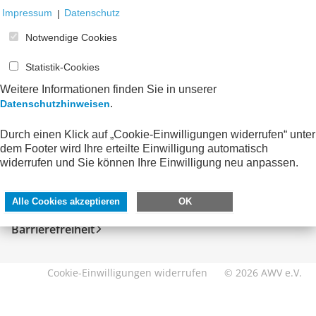
Impressum
|
Datenschutz
Notwendige Cookies
Statistik-Cookies
Weitere Informationen finden Sie in unserer
.
Datenschutzhinweisen
Durch einen Klick auf „Cookie-Einwilligungen widerrufen“ unter
SERVICE
DIREKT ZU
dem Footer wird Ihre erteilte Einwilligung automatisch
widerrufen und Sie können Ihre Einwilligung neu anpassen.
Kontakt
FeRD
Impressum
eXTra
Alle Cookies akzeptieren
OK
Datenschutzhinweise
AWV-Forum
Barrierefreiheit
Cookie-Einwilligungen widerrufen
© 2026 AWV e.V.