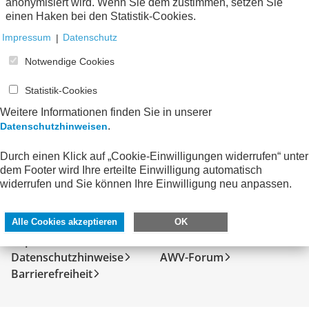
anonymisiert wird. Wenn Sie dem zustimmen, setzen Sie
Keine Nachrichten verfügbar.
einen Haken bei den Statistik-Cookies.
Impressum
|
Datenschutz
Notwendige Cookies
Statistik-Cookies
Weitere Informationen finden Sie in unserer
.
Datenschutzhinweisen
Durch einen Klick auf „Cookie-Einwilligungen widerrufen“ unter
dem Footer wird Ihre erteilte Einwilligung automatisch
widerrufen und Sie können Ihre Einwilligung neu anpassen.
SERVICE
DIREKT ZU
Kontakt
FeRD
Alle Cookies akzeptieren
OK
Impressum
eXTra
Datenschutzhinweise
AWV-Forum
Barrierefreiheit