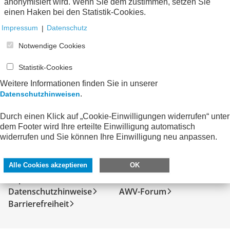
anonymisiert wird. Wenn Sie dem zustimmen, setzen Sie
Keine Nachrichten verfügbar.
einen Haken bei den Statistik-Cookies.
Impressum
|
Datenschutz
Notwendige Cookies
Statistik-Cookies
Weitere Informationen finden Sie in unserer
.
Datenschutzhinweisen
Durch einen Klick auf „Cookie-Einwilligungen widerrufen“ unter
dem Footer wird Ihre erteilte Einwilligung automatisch
widerrufen und Sie können Ihre Einwilligung neu anpassen.
SERVICE
DIREKT ZU
Kontakt
FeRD
Alle Cookies akzeptieren
OK
Impressum
eXTra
Datenschutzhinweise
AWV-Forum
Barrierefreiheit