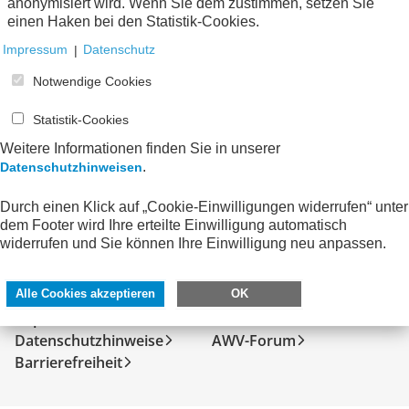
anonymisiert wird. Wenn Sie dem zustimmen, setzen Sie
Keine Nachrichten verfügbar.
einen Haken bei den Statistik-Cookies.
Impressum
|
Datenschutz
Notwendige Cookies
Statistik-Cookies
Weitere Informationen finden Sie in unserer
.
Datenschutzhinweisen
Durch einen Klick auf „Cookie-Einwilligungen widerrufen“ unter
dem Footer wird Ihre erteilte Einwilligung automatisch
widerrufen und Sie können Ihre Einwilligung neu anpassen.
SERVICE
DIREKT ZU
Kontakt
FeRD
Alle Cookies akzeptieren
OK
Impressum
eXTra
Datenschutzhinweise
AWV-Forum
Barrierefreiheit