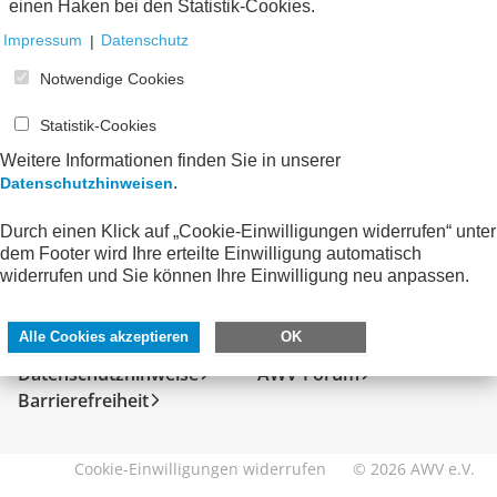
einen Haken bei den Statistik-Cookies.
Impressum
|
Datenschutz
Notwendige Cookies
Statistik-Cookies
Weitere Informationen finden Sie in unserer
.
Datenschutzhinweisen
Durch einen Klick auf „Cookie-Einwilligungen widerrufen“ unter
dem Footer wird Ihre erteilte Einwilligung automatisch
SERVICE
DIREKT ZU
widerrufen und Sie können Ihre Einwilligung neu anpassen.
Kontakt
FeRD
Alle Cookies akzeptieren
OK
Impressum
eXTra
Datenschutzhinweise
AWV-Forum
Barrierefreiheit
Cookie-Einwilligungen widerrufen
© 2026 AWV e.V.