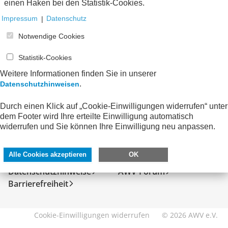
einen Haken bei den Statistik-Cookies.
Impressum
|
Datenschutz
Notwendige Cookies
Statistik-Cookies
Weitere Informationen finden Sie in unserer
.
Datenschutzhinweisen
Durch einen Klick auf „Cookie-Einwilligungen widerrufen“ unter
dem Footer wird Ihre erteilte Einwilligung automatisch
SERVICE
DIREKT ZU
widerrufen und Sie können Ihre Einwilligung neu anpassen.
Kontakt
FeRD
Alle Cookies akzeptieren
OK
Impressum
eXTra
Datenschutzhinweise
AWV-Forum
Barrierefreiheit
Cookie-Einwilligungen widerrufen
© 2026 AWV e.V.