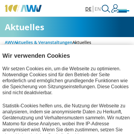
DE
EN
Aktuelles
AWV
Aktuelles & Veranstaltungen
Aktuelles
Wir verwenden Cookies
Alle Kategorien
Wir setzen Cookies ein, um die Webseite zu optimieren.
Notwendige Cookies sind für den Betrieb der Seite
erforderlich und ermöglichen grundlegende Funktionen wie
die Speicherung von Sitzungseinstellungen. Diese Cookies
Digitalisierung & Modernisierung
sind nicht deaktivierbar.
Rechnungslegung & Steuern
Statistik-Cookies helfen uns, die Nutzung der Webseite zu
analysieren, indem sie anonymisierte Daten zu Herkunft,
Handel und elektronische Kommunikation
Gerätenutzung und Verhaltensmustern sammeln. Wir nutzen
Matomo für diese Analysen, wobei Ihre IP-Adresse
Keine Nachrichten verfügbar.
anonymisiert wird. Wenn Sie dem zustimmen, setzen Sie