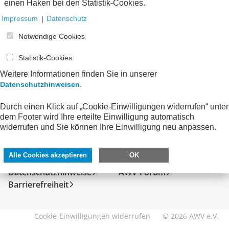
einen Haken bei den Statistik-Cookies.
Impressum
|
Datenschutz
Notwendige Cookies
Statistik-Cookies
Weitere Informationen finden Sie in unserer
.
Datenschutzhinweisen
Durch einen Klick auf „Cookie-Einwilligungen widerrufen“ unter
dem Footer wird Ihre erteilte Einwilligung automatisch
SERVICE
DIREKT ZU
widerrufen und Sie können Ihre Einwilligung neu anpassen.
Kontakt
FeRD
Alle Cookies akzeptieren
OK
Impressum
eXTra
Datenschutzhinweise
AWV-Forum
Barrierefreiheit
Cookie-Einwilligungen widerrufen
© 2026 AWV e.V.