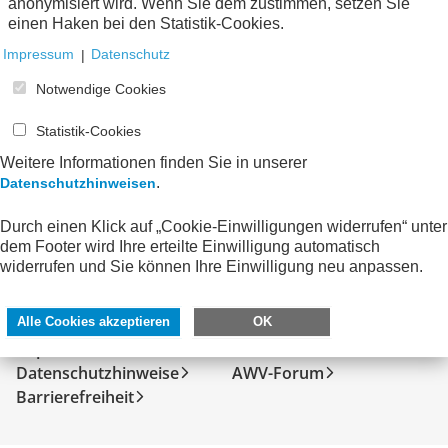
anonymisiert wird. Wenn Sie dem zustimmen, setzen Sie
Keine Nachrichten verfügbar.
einen Haken bei den Statistik-Cookies.
Impressum
|
Datenschutz
Notwendige Cookies
Statistik-Cookies
Weitere Informationen finden Sie in unserer
.
Datenschutzhinweisen
Durch einen Klick auf „Cookie-Einwilligungen widerrufen“ unter
dem Footer wird Ihre erteilte Einwilligung automatisch
widerrufen und Sie können Ihre Einwilligung neu anpassen.
SERVICE
DIREKT ZU
Kontakt
FeRD
Alle Cookies akzeptieren
OK
Impressum
eXTra
Datenschutzhinweise
AWV-Forum
Barrierefreiheit