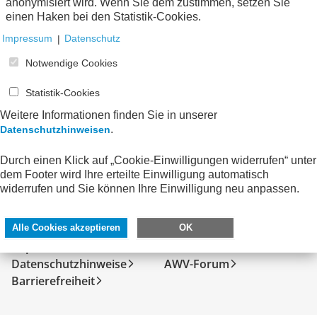
anonymisiert wird. Wenn Sie dem zustimmen, setzen Sie
Keine Nachrichten verfügbar.
einen Haken bei den Statistik-Cookies.
Impressum
|
Datenschutz
Notwendige Cookies
Statistik-Cookies
Weitere Informationen finden Sie in unserer
.
Datenschutzhinweisen
Durch einen Klick auf „Cookie-Einwilligungen widerrufen“ unter
dem Footer wird Ihre erteilte Einwilligung automatisch
widerrufen und Sie können Ihre Einwilligung neu anpassen.
SERVICE
DIREKT ZU
Kontakt
FeRD
Alle Cookies akzeptieren
OK
Impressum
eXTra
Datenschutzhinweise
AWV-Forum
Barrierefreiheit