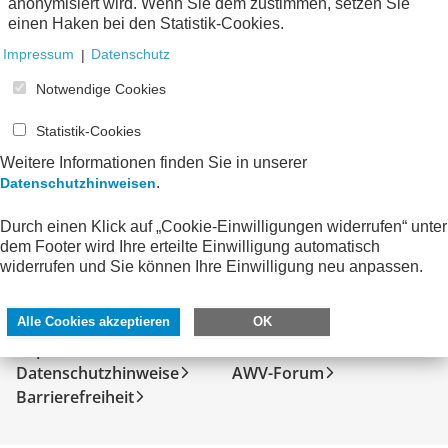
anonymisiert wird. Wenn Sie dem zustimmen, setzen Sie
Keine Nachrichten verfügbar.
einen Haken bei den Statistik-Cookies.
Impressum
|
Datenschutz
Notwendige Cookies
Statistik-Cookies
Weitere Informationen finden Sie in unserer
.
Datenschutzhinweisen
Durch einen Klick auf „Cookie-Einwilligungen widerrufen“ unter
dem Footer wird Ihre erteilte Einwilligung automatisch
widerrufen und Sie können Ihre Einwilligung neu anpassen.
SERVICE
DIREKT ZU
Kontakt
FeRD
Alle Cookies akzeptieren
OK
Impressum
eXTra
Datenschutzhinweise
AWV-Forum
Barrierefreiheit