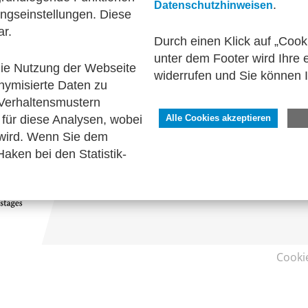
.
Datenschutzhinweisen
ngseinstellungen. Diese
onalwirtschaft
Rechnungslegung & Steuern
Han
ar.
gen
Technische Standards
Durch einen Klick auf „Cook
unter dem Footer wird Ihre e
 die Nutzung der Webseite
widerrufen und Sie können 
nymisierte Daten zu
Verhaltensmustern
SERVICE
für diese Analysen, wobei
Alle Cookies akzeptieren
 wird. Wenn Sie dem
Kontakt
aken bei den Statistik-
Impressum
Datenschutzhinweise
Barrierefreiheit
Cooki