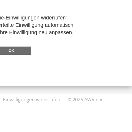
ie-Einwilligungen widerrufen“
rteilte Einwilligung automatisch
Ihre Einwilligung neu anpassen.
DIREKT ZU
FeRD
OK
eXTra
AWV-Forum
e-Einwilligungen widerrufen
© 2026 AWV e.V.