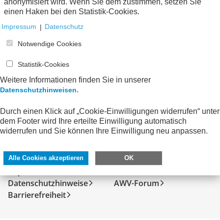
anonymisiert wird. Wenn Sie dem zustimmen, setzen Sie
Keine Nachrichten verfügbar.
einen Haken bei den Statistik-Cookies.
Impressum
|
Datenschutz
Notwendige Cookies
Statistik-Cookies
Weitere Informationen finden Sie in unserer
.
Datenschutzhinweisen
Durch einen Klick auf „Cookie-Einwilligungen widerrufen“ unter
dem Footer wird Ihre erteilte Einwilligung automatisch
widerrufen und Sie können Ihre Einwilligung neu anpassen.
SERVICE
DIREKT ZU
Kontakt
FeRD
Alle Cookies akzeptieren
OK
Impressum
eXTra
Datenschutzhinweise
AWV-Forum
Barrierefreiheit