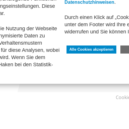
.
Datenschutzhinweisen
ngseinstellungen. Diese
onalwirtschaft
Bescheinigungen
Interviews
ar.
Durch einen Klick auf „Cook
unter dem Footer wird Ihre e
 die Nutzung der Webseite
widerrufen und Sie können 
nymisierte Daten zu
SERVICE
Verhaltensmustern
Kontakt
für diese Analysen, wobei
Alle Cookies akzeptieren
Impressum
 wird. Wenn Sie dem
Datenschutzhinweise
aken bei den Statistik-
Barrierefreiheit
Cooki