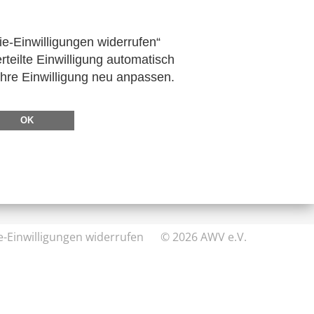
ie-Einwilligungen widerrufen“
rteilte Einwilligung automatisch
Ihre Einwilligung neu anpassen.
DIREKT ZU
FeRD
OK
eXTra
AWV-Forum
e-Einwilligungen widerrufen
© 2026 AWV e.V.