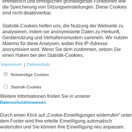
erforderlich und ermöglichen grundlegende Funktionen wie
die Speicherung von Sitzungseinstellungen. Diese Cookies
sind nicht deaktivierbar.
Statistik-Cookies helfen uns, die Nutzung der Webseite zu
analysieren, indem sie anonymisierte Daten zu Herkunft,
Gerätenutzung und Verhaltensmustern sammeln. Wir nutzen
Matomo für diese Analysen, wobei Ihre IP-Adresse
anonymisiert wird. Wenn Sie dem zustimmen, setzen Sie
einen Haken bei den Statistik-Cookies.
Impressum
|
Datenschutz
Notwendige Cookies
Statistik-Cookies
Daten als Schlüssel zum kontrollierten
Weitere Informationen finden Sie in unserer
Warenverkehr
.
Datenschutzhinweisen
Handel und elektronische Kommunikation
Publikationen
Die Europäische Kommission plant mit dem EU
Durch einen Klick auf „Cookie-Einwilligungen widerrufen“ unter
Customs Data Hub eine umfassende Neugestaltung
dem Footer wird Ihre erteilte Einwilligung automatisch
widerrufen und Sie können Ihre Einwilligung neu anpassen.
Verordnungsvorschlag zur
der Zoll-IT in Europa (