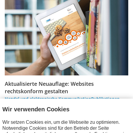
Aktualisierte Neuauflage: Websites
rechtskonform gestalten
Handel und elektronische Kommunikation
Publikationen
Neue Begriffe, bewährte Inhalte: Die AWV-
Wir verwenden Cookies
Handreichung „Websites rechtskonform gestalten -
Die Bedeutung von ePrivacy und Datenschutz in der
Wir setzen Cookies ein, um die Webseite zu optimieren.
Praxis“…
Notwendige Cookies sind für den Betrieb der Seite