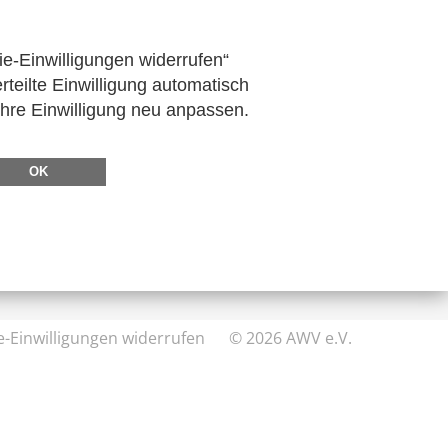
haft
Publikationen
ie-Einwilligungen widerrufen“
rteilte Einwilligung automatisch
Ihre Einwilligung neu anpassen.
DIREKT ZU
FeRD
OK
eXTra
AWV-Forum
e-Einwilligungen widerrufen
© 2026 AWV e.V.