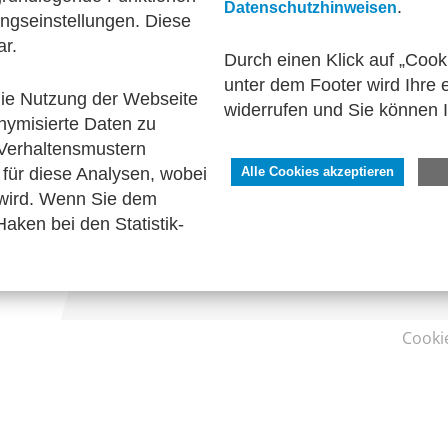
.
Datenschutzhinweisen
ngseinstellungen. Diese
nd elektronische Kommunikation
Informationswirtsc
ar.
Durch einen Klick auf „Cook
unter dem Footer wird Ihre e
 die Nutzung der Webseite
widerrufen und Sie können 
nymisierte Daten zu
SERVICE
Verhaltensmustern
Kontakt
für diese Analysen, wobei
Alle Cookies akzeptieren
Impressum
 wird. Wenn Sie dem
Datenschutzhinweise
aken bei den Statistik-
Barrierefreiheit
Cooki