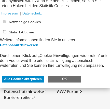
anonymisiert wird. Wenn Sie dem zustimmen, setzen Sie
Keine Nachrichten verfügbar.
einen Haken bei den Statistik-Cookies.
Impressum
|
Datenschutz
Notwendige Cookies
Statistik-Cookies
Weitere Informationen finden Sie in unserer
.
Datenschutzhinweisen
Durch einen Klick auf „Cookie-Einwilligungen widerrufen“ unter
dem Footer wird Ihre erteilte Einwilligung automatisch
widerrufen und Sie können Ihre Einwilligung neu anpassen.
SERVICE
DIREKT ZU
Kontakt
FeRD
Alle Cookies akzeptieren
OK
Impressum
eXTra
Datenschutzhinweise
AWV-Forum
Barrierefreiheit