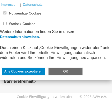
Impressum
|
Datenschutz
Notwendige Cookies
Statistik-Cookies
Weitere Informationen finden Sie in unserer
.
Datenschutzhinweisen
Durch einen Klick auf „Cookie-Einwilligungen widerrufen“ unter
SERVICE
DIREKT ZU
dem Footer wird Ihre erteilte Einwilligung automatisch
widerrufen und Sie können Ihre Einwilligung neu anpassen.
Kontakt
FeRD
Impressum
eXTra
Alle Cookies akzeptieren
OK
Datenschutzhinweise
AWV-Forum
Barrierefreiheit
Cookie-Einwilligungen widerrufen
© 2026 AWV e.V.