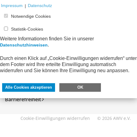
Impressum
|
Datenschutz
Notwendige Cookies
Statistik-Cookies
Weitere Informationen finden Sie in unserer
.
Datenschutzhinweisen
Durch einen Klick auf „Cookie-Einwilligungen widerrufen“ unter
SERVICE
DIREKT ZU
dem Footer wird Ihre erteilte Einwilligung automatisch
widerrufen und Sie können Ihre Einwilligung neu anpassen.
Kontakt
FeRD
Impressum
eXTra
Alle Cookies akzeptieren
OK
Datenschutzhinweise
AWV-Forum
Barrierefreiheit
Cookie-Einwilligungen widerrufen
© 2026 AWV e.V.