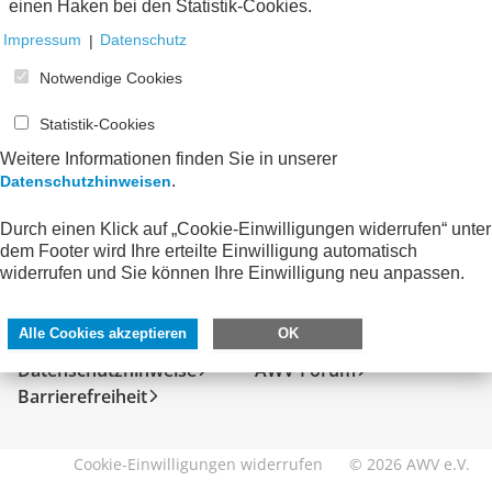
einen Haken bei den Statistik-Cookies.
Impressum
|
Datenschutz
Notwendige Cookies
Statistik-Cookies
Weitere Informationen finden Sie in unserer
.
Datenschutzhinweisen
Durch einen Klick auf „Cookie-Einwilligungen widerrufen“ unter
dem Footer wird Ihre erteilte Einwilligung automatisch
SERVICE
DIREKT ZU
widerrufen und Sie können Ihre Einwilligung neu anpassen.
Kontakt
FeRD
Alle Cookies akzeptieren
OK
Impressum
eXTra
Datenschutzhinweise
AWV-Forum
Barrierefreiheit
Cookie-Einwilligungen widerrufen
© 2026 AWV e.V.