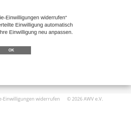
ie-Einwilligungen widerrufen“
rteilte Einwilligung automatisch
Ihre Einwilligung neu anpassen.
DIREKT ZU
FeRD
OK
eXTra
AWV-Forum
e-Einwilligungen widerrufen
© 2026 AWV e.V.