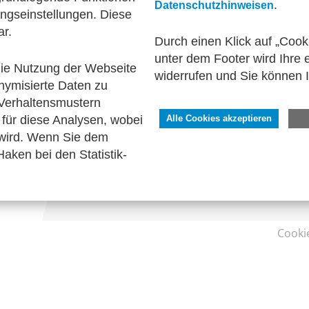
.
Datenschutzhinweisen
ngseinstellungen. Diese
ds
Interviews
Publikationen
ar.
Durch einen Klick auf „Cook
unter dem Footer wird Ihre e
 die Nutzung der Webseite
widerrufen und Sie können 
nymisierte Daten zu
SERVICE
Verhaltensmustern
Kontakt
für diese Analysen, wobei
Alle Cookies akzeptieren
Impressum
 wird. Wenn Sie dem
Datenschutzhinweise
aken bei den Statistik-
Barrierefreiheit
Cooki