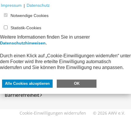
Impressum
|
Datenschutz
Notwendige Cookies
Statistik-Cookies
Weitere Informationen finden Sie in unserer
.
Datenschutzhinweisen
Durch einen Klick auf „Cookie-Einwilligungen widerrufen“ unter
SERVICE
DIREKT ZU
dem Footer wird Ihre erteilte Einwilligung automatisch
widerrufen und Sie können Ihre Einwilligung neu anpassen.
Kontakt
FeRD
Impressum
eXTra
Alle Cookies akzeptieren
OK
Datenschutzhinweise
AWV-Forum
Barrierefreiheit
Cookie-Einwilligungen widerrufen
© 2026 AWV e.V.