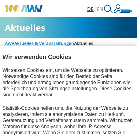
DE
EN
Aktuelles
AWV
Aktuelles & Veranstaltungen
Aktuelles
Wir verwenden Cookies
Alle Kategorien
Wir setzen Cookies ein, um die Webseite zu optimieren.
Notwendige Cookies sind für den Betrieb der Seite
erforderlich und ermöglichen grundlegende Funktionen wie
die Speicherung von Sitzungseinstellungen. Diese Cookies
Handel und elektronische Kommunikation
sind nicht deaktivierbar.
Informationswirtschaft
Bescheinigungen
Statistik-Cookies helfen uns, die Nutzung der Webseite zu
analysieren, indem sie anonymisierte Daten zu Herkunft,
zum Verein
Gerätenutzung und Verhaltensmustern sammeln. Wir nutzen
Matomo für diese Analysen, wobei Ihre IP-Adresse
Keine Nachrichten verfügbar.
anonymisiert wird. Wenn Sie dem zustimmen, setzen Sie