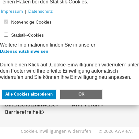
einen Haken bei den Statistik-Cookies.
Impressum
|
Datenschutz
Notwendige Cookies
Statistik-Cookies
Weitere Informationen finden Sie in unserer
.
Datenschutzhinweisen
Durch einen Klick auf „Cookie-Einwilligungen widerrufen“ unter
dem Footer wird Ihre erteilte Einwilligung automatisch
SERVICE
DIREKT ZU
widerrufen und Sie können Ihre Einwilligung neu anpassen.
Kontakt
FeRD
Alle Cookies akzeptieren
OK
Impressum
eXTra
Datenschutzhinweise
AWV-Forum
Barrierefreiheit
Cookie-Einwilligungen widerrufen
© 2026 AWV e.V.