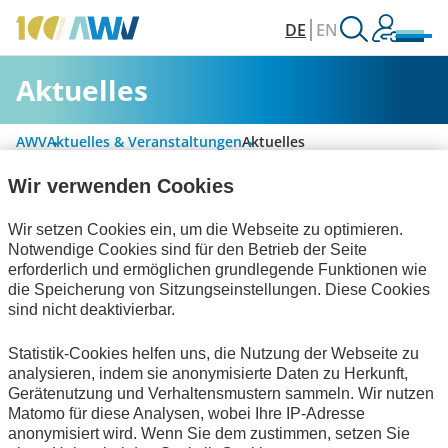
DE
EN
Aktuelles
AWV
Aktuelles & Veranstaltungen
Aktuelles
Wir verwenden Cookies
Alle Kategorien
Wir setzen Cookies ein, um die Webseite zu optimieren.
Notwendige Cookies sind für den Betrieb der Seite
erforderlich und ermöglichen grundlegende Funktionen wie
die Speicherung von Sitzungseinstellungen. Diese Cookies
Handel und elektronische Kommunikation
sind nicht deaktivierbar.
Informationswirtschaft
Statistik-Cookies helfen uns, die Nutzung der Webseite zu
analysieren, indem sie anonymisierte Daten zu Herkunft,
Technische Standards
zum Verein
Gerätenutzung und Verhaltensmustern sammeln. Wir nutzen
Matomo für diese Analysen, wobei Ihre IP-Adresse
Keine Nachrichten verfügbar.
anonymisiert wird. Wenn Sie dem zustimmen, setzen Sie