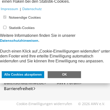
einen Haken bei den Statistik-Cookies.
Impressum
|
Datenschutz
Notwendige Cookies
Statistik-Cookies
Weitere Informationen finden Sie in unserer
.
Datenschutzhinweisen
Durch einen Klick auf „Cookie-Einwilligungen widerrufen“ unter
dem Footer wird Ihre erteilte Einwilligung automatisch
SERVICE
DIREKT ZU
widerrufen und Sie können Ihre Einwilligung neu anpassen.
Kontakt
FeRD
Alle Cookies akzeptieren
OK
Impressum
eXTra
Datenschutzhinweise
AWV-Forum
Barrierefreiheit
Cookie-Einwilligungen widerrufen
© 2026 AWV e.V.