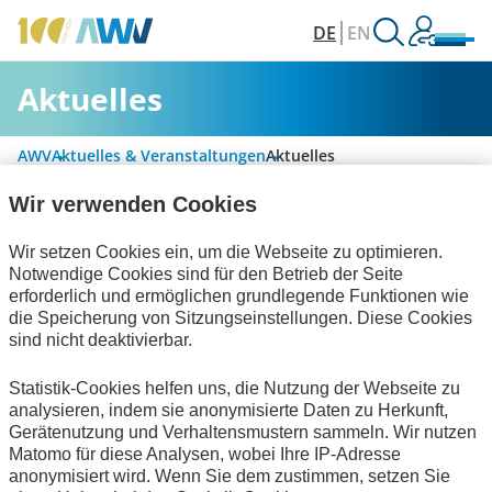
DE
EN
Aktuelles
AWV
Aktuelles & Veranstaltungen
Aktuelles
Wir verwenden Cookies
Alle Kategorien
Wir setzen Cookies ein, um die Webseite zu optimieren.
Notwendige Cookies sind für den Betrieb der Seite
erforderlich und ermöglichen grundlegende Funktionen wie
die Speicherung von Sitzungseinstellungen. Diese Cookies
Rechnungslegung & Steuern
sind nicht deaktivierbar.
Handel und elektronische Kommunikation
Statistik-Cookies helfen uns, die Nutzung der Webseite zu
analysieren, indem sie anonymisierte Daten zu Herkunft,
zum Verein
Gerätenutzung und Verhaltensmustern sammeln. Wir nutzen
Matomo für diese Analysen, wobei Ihre IP-Adresse
Keine Nachrichten verfügbar.
anonymisiert wird. Wenn Sie dem zustimmen, setzen Sie