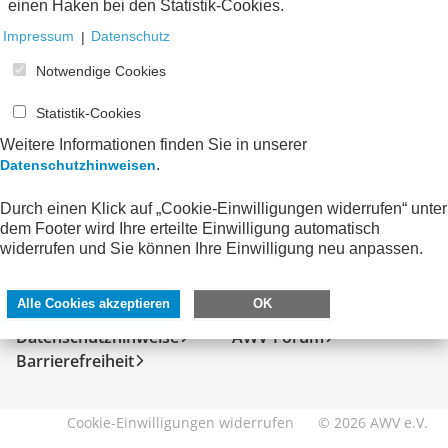
einen Haken bei den Statistik-Cookies.
Impressum
|
Datenschutz
Notwendige Cookies
Statistik-Cookies
Weitere Informationen finden Sie in unserer
.
Datenschutzhinweisen
Durch einen Klick auf „Cookie-Einwilligungen widerrufen“ unter
dem Footer wird Ihre erteilte Einwilligung automatisch
SERVICE
DIREKT ZU
widerrufen und Sie können Ihre Einwilligung neu anpassen.
Kontakt
FeRD
Alle Cookies akzeptieren
OK
Impressum
eXTra
Datenschutzhinweise
AWV-Forum
Barrierefreiheit
Cookie-Einwilligungen widerrufen
© 2026 AWV e.V.