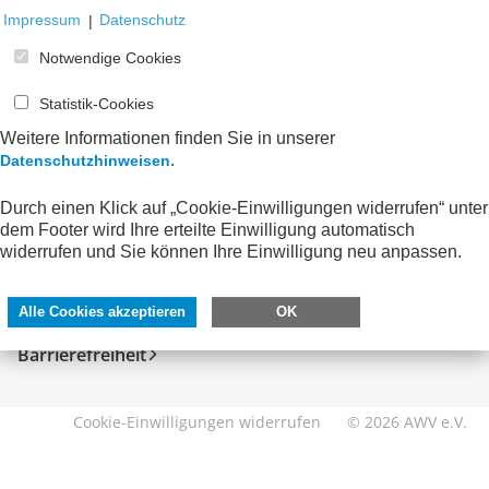
Impressum
|
Datenschutz
Notwendige Cookies
Statistik-Cookies
Weitere Informationen finden Sie in unserer
.
Datenschutzhinweisen
Durch einen Klick auf „Cookie-Einwilligungen widerrufen“ unter
SERVICE
DIREKT ZU
dem Footer wird Ihre erteilte Einwilligung automatisch
widerrufen und Sie können Ihre Einwilligung neu anpassen.
Kontakt
FeRD
Impressum
eXTra
Alle Cookies akzeptieren
OK
Datenschutzhinweise
AWV-Forum
Barrierefreiheit
Cookie-Einwilligungen widerrufen
© 2026 AWV e.V.