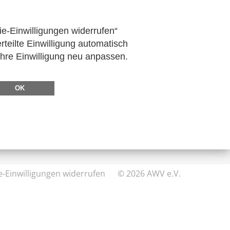
zum Verein
ie-Einwilligungen widerrufen“
rteilte Einwilligung automatisch
Ihre Einwilligung neu anpassen.
DIREKT ZU
FeRD
OK
eXTra
AWV-Forum
e-Einwilligungen widerrufen
© 2026 AWV e.V.