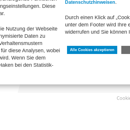
.
Datenschutzhinweisen
ngseinstellungen. Diese
onische Kommunikation
Technische Standards
ar.
Durch einen Klick auf „Cook
unter dem Footer wird Ihre e
 die Nutzung der Webseite
widerrufen und Sie können 
nymisierte Daten zu
SERVICE
Verhaltensmustern
Kontakt
für diese Analysen, wobei
Alle Cookies akzeptieren
Impressum
 wird. Wenn Sie dem
Datenschutzhinweise
aken bei den Statistik-
Barrierefreiheit
Cooki