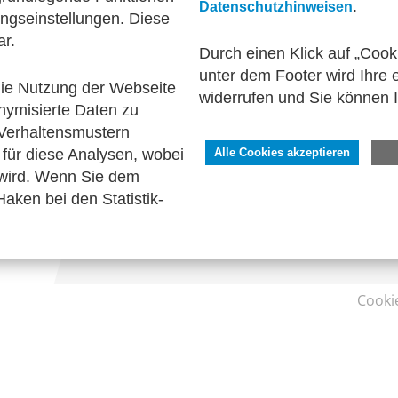
.
Datenschutzhinweisen
ngseinstellungen. Diese
& Steuern
Bescheinigungen
Technische Standar
ar.
Durch einen Klick auf „Cook
unter dem Footer wird Ihre e
 die Nutzung der Webseite
widerrufen und Sie können 
nymisierte Daten zu
SERVICE
Verhaltensmustern
Kontakt
für diese Analysen, wobei
Alle Cookies akzeptieren
Impressum
 wird. Wenn Sie dem
Datenschutzhinweise
aken bei den Statistik-
Barrierefreiheit
Cooki