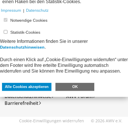
einen Haken bei den Statistik-Cookies.
Impressum
|
Datenschutz
Notwendige Cookies
Statistik-Cookies
Weitere Informationen finden Sie in unserer
.
Datenschutzhinweisen
Durch einen Klick auf „Cookie-Einwilligungen widerrufen“ unter
dem Footer wird Ihre erteilte Einwilligung automatisch
SERVICE
DIREKT ZU
widerrufen und Sie können Ihre Einwilligung neu anpassen.
Kontakt
FeRD
Alle Cookies akzeptieren
OK
Impressum
eXTra
Datenschutzhinweise
AWV-Forum
Barrierefreiheit
Cookie-Einwilligungen widerrufen
© 2026 AWV e.V.