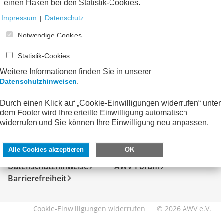
einen Haken bei den Statistik-Cookies.
Impressum
|
Datenschutz
Notwendige Cookies
Statistik-Cookies
Weitere Informationen finden Sie in unserer
.
Datenschutzhinweisen
Durch einen Klick auf „Cookie-Einwilligungen widerrufen“ unter
dem Footer wird Ihre erteilte Einwilligung automatisch
SERVICE
DIREKT ZU
widerrufen und Sie können Ihre Einwilligung neu anpassen.
Kontakt
FeRD
Alle Cookies akzeptieren
OK
Impressum
eXTra
Datenschutzhinweise
AWV-Forum
Barrierefreiheit
Cookie-Einwilligungen widerrufen
© 2026 AWV e.V.