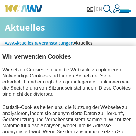
DE
EN
Aktuelles
AWV
Aktuelles & Veranstaltungen
Aktuelles
Wir verwenden Cookies
Alle Kategorien
Wir setzen Cookies ein, um die Webseite zu optimieren.
Notwendige Cookies sind für den Betrieb der Seite
erforderlich und ermöglichen grundlegende Funktionen wie
die Speicherung von Sitzungseinstellungen. Diese Cookies
Digitalisierung & Modernisierung
sind nicht deaktivierbar.
Handel und elektronische Kommunikation
Statistik-Cookies helfen uns, die Nutzung der Webseite zu
analysieren, indem sie anonymisierte Daten zu Herkunft,
zum Verein
Gerätenutzung und Verhaltensmustern sammeln. Wir nutzen
Matomo für diese Analysen, wobei Ihre IP-Adresse
Keine Nachrichten verfügbar.
anonymisiert wird. Wenn Sie dem zustimmen, setzen Sie