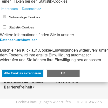
einen Haken bei den Statistik-Cookies.
Impressum
|
Datenschutz
Notwendige Cookies
Statistik-Cookies
Weitere Informationen finden Sie in unserer
.
Datenschutzhinweisen
Durch einen Klick auf „Cookie-Einwilligungen widerrufen“ unter
dem Footer wird Ihre erteilte Einwilligung automatisch
SERVICE
DIREKT ZU
widerrufen und Sie können Ihre Einwilligung neu anpassen.
Kontakt
FeRD
Alle Cookies akzeptieren
OK
Impressum
eXTra
Datenschutzhinweise
AWV-Forum
Barrierefreiheit
Cookie-Einwilligungen widerrufen
© 2026 AWV e.V.