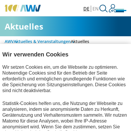
DE
EN
Aktuelles
AWV
Aktuelles & Veranstaltungen
Aktuelles
Wir verwenden Cookies
Alle Kategorien
Wir setzen Cookies ein, um die Webseite zu optimieren.
Notwendige Cookies sind für den Betrieb der Seite
erforderlich und ermöglichen grundlegende Funktionen wie
die Speicherung von Sitzungseinstellungen. Diese Cookies
Digitalisierung & Modernisierung
sind nicht deaktivierbar.
Handel und elektronische Kommunikation
Statistik-Cookies helfen uns, die Nutzung der Webseite zu
analysieren, indem sie anonymisierte Daten zu Herkunft,
Informationswirtschaft
zum Verein
Gerätenutzung und Verhaltensmustern sammeln. Wir nutzen
Matomo für diese Analysen, wobei Ihre IP-Adresse
Keine Nachrichten verfügbar.
anonymisiert wird. Wenn Sie dem zustimmen, setzen Sie