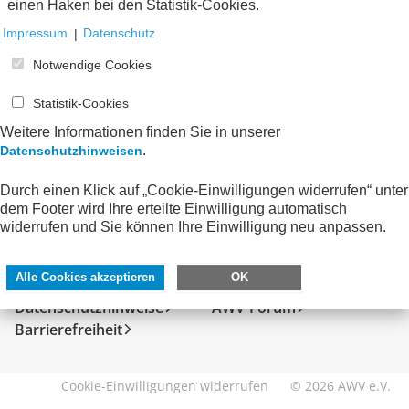
einen Haken bei den Statistik-Cookies.
Impressum
|
Datenschutz
Notwendige Cookies
Statistik-Cookies
Weitere Informationen finden Sie in unserer
.
Datenschutzhinweisen
Durch einen Klick auf „Cookie-Einwilligungen widerrufen“ unter
dem Footer wird Ihre erteilte Einwilligung automatisch
SERVICE
DIREKT ZU
widerrufen und Sie können Ihre Einwilligung neu anpassen.
Kontakt
FeRD
Alle Cookies akzeptieren
OK
Impressum
eXTra
Datenschutzhinweise
AWV-Forum
Barrierefreiheit
Cookie-Einwilligungen widerrufen
© 2026 AWV e.V.