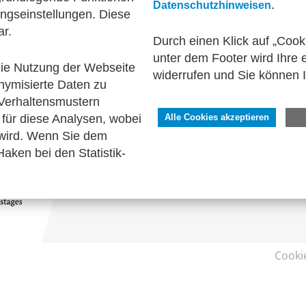
.
Datenschutzhinweisen
ngseinstellungen. Diese
el und elektronische Kommunikation
Informationswi
ar.
Durch einen Klick auf „Cook
unter dem Footer wird Ihre e
 die Nutzung der Webseite
widerrufen und Sie können 
nymisierte Daten zu
Verhaltensmustern
SERVICE
für diese Analysen, wobei
Alle Cookies akzeptieren
 wird. Wenn Sie dem
Kontakt
aken bei den Statistik-
Impressum
Datenschutzhinweise
Barrierefreiheit
Cooki