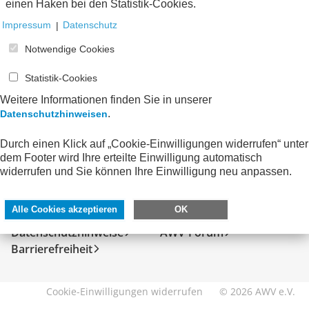
einen Haken bei den Statistik-Cookies.
Impressum
|
Datenschutz
Notwendige Cookies
Statistik-Cookies
Weitere Informationen finden Sie in unserer
.
Datenschutzhinweisen
Durch einen Klick auf „Cookie-Einwilligungen widerrufen“ unter
dem Footer wird Ihre erteilte Einwilligung automatisch
SERVICE
DIREKT ZU
widerrufen und Sie können Ihre Einwilligung neu anpassen.
Kontakt
FeRD
Alle Cookies akzeptieren
OK
Impressum
eXTra
Datenschutzhinweise
AWV-Forum
Barrierefreiheit
Cookie-Einwilligungen widerrufen
© 2026 AWV e.V.