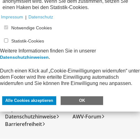
anonymisiert wird. Wenn Sie dem zustimmen, setzen Sie
Keine Nachrichten verfügbar.
einen Haken bei den Statistik-Cookies.
Impressum
|
Datenschutz
Notwendige Cookies
Statistik-Cookies
Weitere Informationen finden Sie in unserer
.
Datenschutzhinweisen
Durch einen Klick auf „Cookie-Einwilligungen widerrufen“ unter
dem Footer wird Ihre erteilte Einwilligung automatisch
widerrufen und Sie können Ihre Einwilligung neu anpassen.
SERVICE
DIREKT ZU
Kontakt
FeRD
Alle Cookies akzeptieren
OK
Impressum
eXTra
Datenschutzhinweise
AWV-Forum
Barrierefreiheit