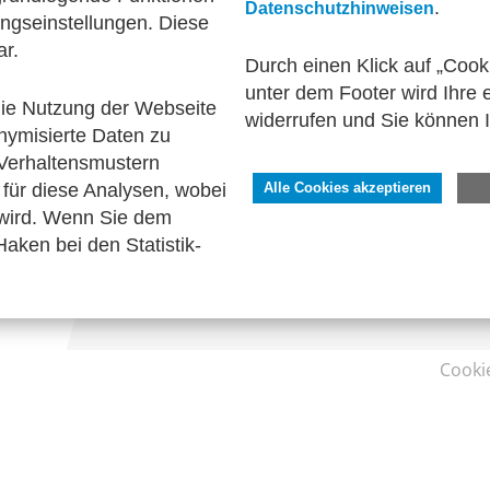
.
Datenschutzhinweisen
ngseinstellungen. Diese
onalwirtschaft
Technische Standards
zum Verei
ar.
Durch einen Klick auf „Cook
unter dem Footer wird Ihre e
 die Nutzung der Webseite
widerrufen und Sie können 
nymisierte Daten zu
SERVICE
Verhaltensmustern
Kontakt
für diese Analysen, wobei
Alle Cookies akzeptieren
Impressum
 wird. Wenn Sie dem
Datenschutzhinweise
aken bei den Statistik-
Barrierefreiheit
Cooki