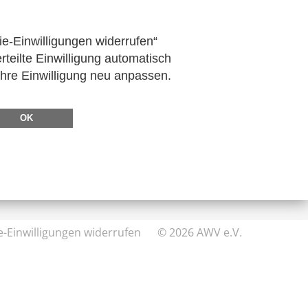
n
ie-Einwilligungen widerrufen“
rteilte Einwilligung automatisch
Ihre Einwilligung neu anpassen.
DIREKT ZU
FeRD
OK
eXTra
AWV-Forum
e-Einwilligungen widerrufen
© 2026 AWV e.V.