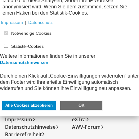
Technische Standards
zum Verein
Matomo für diese Analysen, wobei Ihre IP-Adresse
anonymisiert wird. Wenn Sie dem zustimmen, setzen Sie
einen Haken bei den Statistik-Cookies.
Keine Nachrichten verfügbar.
Impressum
|
Datenschutz
Notwendige Cookies
Statistik-Cookies
Weitere Informationen finden Sie in unserer
.
Datenschutzhinweisen
Durch einen Klick auf „Cookie-Einwilligungen widerrufen“ unter
dem Footer wird Ihre erteilte Einwilligung automatisch
widerrufen und Sie können Ihre Einwilligung neu anpassen.
SERVICE
DIREKT ZU
Alle Cookies akzeptieren
OK
Kontakt
FeRD
Impressum
eXTra
Datenschutzhinweise
AWV-Forum
Barrierefreiheit