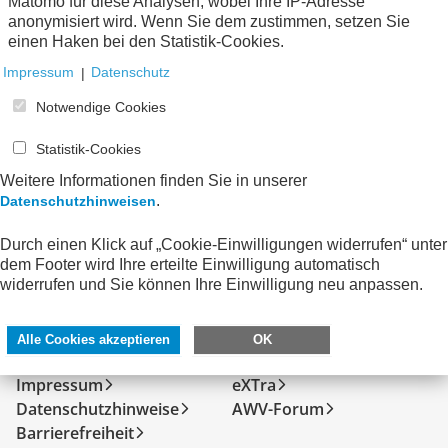
Bescheinigungen
zum Verein
Matomo für diese Analysen, wobei Ihre IP-Adresse
anonymisiert wird. Wenn Sie dem zustimmen, setzen Sie
einen Haken bei den Statistik-Cookies.
Keine Nachrichten verfügbar.
Impressum
|
Datenschutz
Notwendige Cookies
Statistik-Cookies
Weitere Informationen finden Sie in unserer
.
Datenschutzhinweisen
Durch einen Klick auf „Cookie-Einwilligungen widerrufen“ unter
dem Footer wird Ihre erteilte Einwilligung automatisch
widerrufen und Sie können Ihre Einwilligung neu anpassen.
SERVICE
DIREKT ZU
Alle Cookies akzeptieren
OK
Kontakt
FeRD
Impressum
eXTra
Datenschutzhinweise
AWV-Forum
Barrierefreiheit