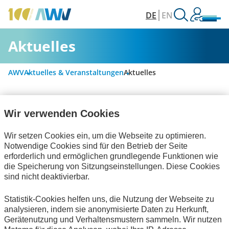
DE
EN
Aktuelles
AWV
Aktuelles & Veranstaltungen
Aktuelles
Wir verwenden Cookies
Alle Kategorien
Wir setzen Cookies ein, um die Webseite zu optimieren.
Notwendige Cookies sind für den Betrieb der Seite
Digitalisierung & Modernisierung
erforderlich und ermöglichen grundlegende Funktionen wie
die Speicherung von Sitzungseinstellungen. Diese Cookies
Personalwirtschaft
sind nicht deaktivierbar.
Rechnungslegung & Steuern
Statistik-Cookies helfen uns, die Nutzung der Webseite zu
analysieren, indem sie anonymisierte Daten zu Herkunft,
Handel und elektronische Kommunikation
Gerätenutzung und Verhaltensmustern sammeln. Wir nutzen