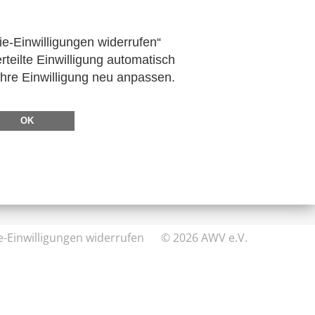
ie-Einwilligungen widerrufen“
rteilte Einwilligung automatisch
Ihre Einwilligung neu anpassen.
DIREKT ZU
FeRD
OK
eXTra
AWV-Forum
e-Einwilligungen widerrufen
© 2026 AWV e.V.