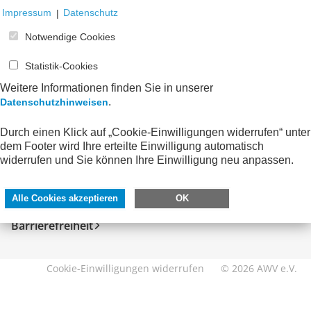
Impressum
|
Datenschutz
Notwendige Cookies
Statistik-Cookies
Weitere Informationen finden Sie in unserer
.
Datenschutzhinweisen
Durch einen Klick auf „Cookie-Einwilligungen widerrufen“ unter
SERVICE
DIREKT ZU
dem Footer wird Ihre erteilte Einwilligung automatisch
widerrufen und Sie können Ihre Einwilligung neu anpassen.
Kontakt
FeRD
Impressum
eXTra
Alle Cookies akzeptieren
OK
Datenschutzhinweise
AWV-Forum
Barrierefreiheit
Cookie-Einwilligungen widerrufen
© 2026 AWV e.V.