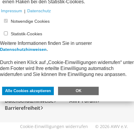
einen Haken bei den Statistik-Cookies.
Impressum
|
Datenschutz
Notwendige Cookies
Statistik-Cookies
Weitere Informationen finden Sie in unserer
.
Datenschutzhinweisen
Durch einen Klick auf „Cookie-Einwilligungen widerrufen“ unter
dem Footer wird Ihre erteilte Einwilligung automatisch
SERVICE
DIREKT ZU
widerrufen und Sie können Ihre Einwilligung neu anpassen.
Kontakt
FeRD
Alle Cookies akzeptieren
OK
Impressum
eXTra
Datenschutzhinweise
AWV-Forum
Barrierefreiheit
Cookie-Einwilligungen widerrufen
© 2026 AWV e.V.