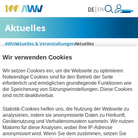
DE
EN
Aktuelles
AWV
Aktuelles & Veranstaltungen
Aktuelles
Wir verwenden Cookies
Alle Kategorien
Wir setzen Cookies ein, um die Webseite zu optimieren.
Notwendige Cookies sind für den Betrieb der Seite
erforderlich und ermöglichen grundlegende Funktionen wie
die Speicherung von Sitzungseinstellungen. Diese Cookies
Handel und elektronische Kommunikation
sind nicht deaktivierbar.
Informationswirtschaft
Interviews
Statistik-Cookies helfen uns, die Nutzung der Webseite zu
analysieren, indem sie anonymisierte Daten zu Herkunft,
zum Verein
Gerätenutzung und Verhaltensmustern sammeln. Wir nutzen
Matomo für diese Analysen, wobei Ihre IP-Adresse
Keine Nachrichten verfügbar.
anonymisiert wird. Wenn Sie dem zustimmen, setzen Sie