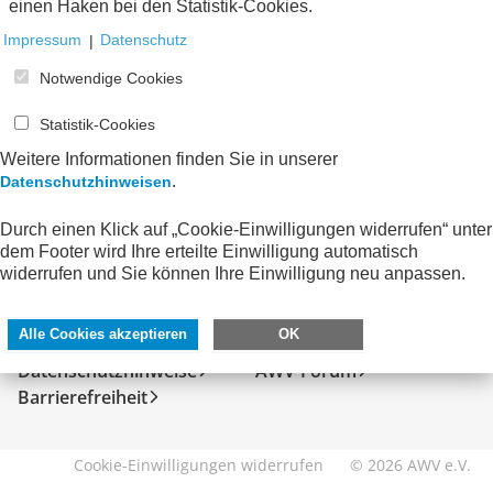
einen Haken bei den Statistik-Cookies.
Impressum
|
Datenschutz
Notwendige Cookies
Statistik-Cookies
Weitere Informationen finden Sie in unserer
.
Datenschutzhinweisen
Durch einen Klick auf „Cookie-Einwilligungen widerrufen“ unter
dem Footer wird Ihre erteilte Einwilligung automatisch
SERVICE
DIREKT ZU
widerrufen und Sie können Ihre Einwilligung neu anpassen.
Kontakt
FeRD
Alle Cookies akzeptieren
OK
Impressum
eXTra
Datenschutzhinweise
AWV-Forum
Barrierefreiheit
Cookie-Einwilligungen widerrufen
© 2026 AWV e.V.