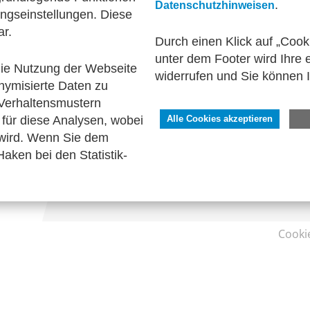
.
Datenschutzhinweisen
ngseinstellungen. Diese
onswirtschaft
Technische Standards
Interviews
ar.
Durch einen Klick auf „Cook
unter dem Footer wird Ihre e
 die Nutzung der Webseite
widerrufen und Sie können 
nymisierte Daten zu
SERVICE
Verhaltensmustern
Kontakt
für diese Analysen, wobei
Alle Cookies akzeptieren
Impressum
 wird. Wenn Sie dem
Datenschutzhinweise
aken bei den Statistik-
Barrierefreiheit
Cooki