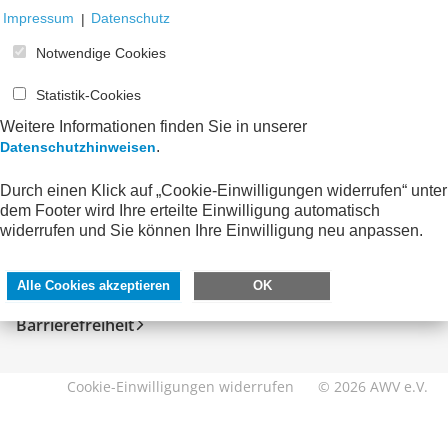
Impressum
|
Datenschutz
Notwendige Cookies
Statistik-Cookies
Weitere Informationen finden Sie in unserer
.
Datenschutzhinweisen
Durch einen Klick auf „Cookie-Einwilligungen widerrufen“ unter
SERVICE
DIREKT ZU
dem Footer wird Ihre erteilte Einwilligung automatisch
widerrufen und Sie können Ihre Einwilligung neu anpassen.
Kontakt
FeRD
Impressum
eXTra
Alle Cookies akzeptieren
OK
Datenschutzhinweise
AWV-Forum
Barrierefreiheit
Cookie-Einwilligungen widerrufen
© 2026 AWV e.V.