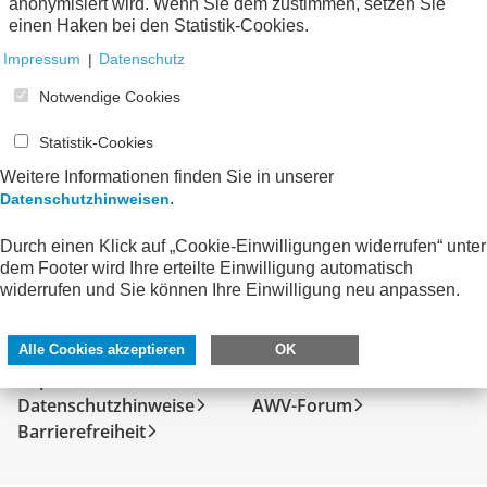
anonymisiert wird. Wenn Sie dem zustimmen, setzen Sie
Keine Nachrichten verfügbar.
einen Haken bei den Statistik-Cookies.
Impressum
|
Datenschutz
Notwendige Cookies
Statistik-Cookies
Weitere Informationen finden Sie in unserer
.
Datenschutzhinweisen
Durch einen Klick auf „Cookie-Einwilligungen widerrufen“ unter
dem Footer wird Ihre erteilte Einwilligung automatisch
widerrufen und Sie können Ihre Einwilligung neu anpassen.
SERVICE
DIREKT ZU
Kontakt
FeRD
Alle Cookies akzeptieren
OK
Impressum
eXTra
Datenschutzhinweise
AWV-Forum
Barrierefreiheit