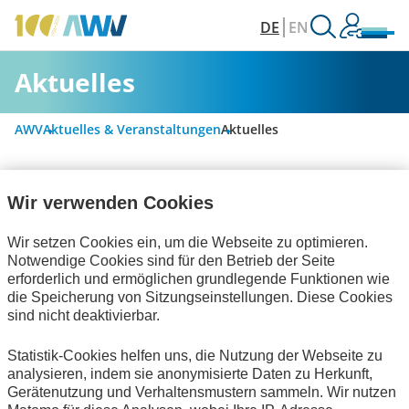
DE
EN
Aktuelles
AWV
Aktuelles & Veranstaltungen
Aktuelles
Wir verwenden Cookies
Alle Kategorien
Wir setzen Cookies ein, um die Webseite zu optimieren.
Notwendige Cookies sind für den Betrieb der Seite
Digitalisierung & Modernisierung
erforderlich und ermöglichen grundlegende Funktionen wie
die Speicherung von Sitzungseinstellungen. Diese Cookies
Rechnungslegung & Steuern
sind nicht deaktivierbar.
Handel und elektronische Kommunikation
Statistik-Cookies helfen uns, die Nutzung der Webseite zu
analysieren, indem sie anonymisierte Daten zu Herkunft,
Bescheinigungen
Interviews
Gerätenutzung und Verhaltensmustern sammeln. Wir nutzen