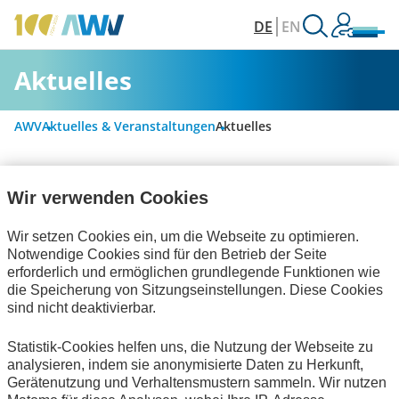
DE
EN
Aktuelles
AWV
Aktuelles & Veranstaltungen
Aktuelles
Wir verwenden Cookies
Alle Kategorien
Wir setzen Cookies ein, um die Webseite zu optimieren.
Notwendige Cookies sind für den Betrieb der Seite
Digitalisierung & Modernisierung
erforderlich und ermöglichen grundlegende Funktionen wie
die Speicherung von Sitzungseinstellungen. Diese Cookies
Personalwirtschaft
sind nicht deaktivierbar.
Handel und elektronische Kommunikation
Statistik-Cookies helfen uns, die Nutzung der Webseite zu
analysieren, indem sie anonymisierte Daten zu Herkunft,
Bescheinigungen
Interviews
Gerätenutzung und Verhaltensmustern sammeln. Wir nutzen