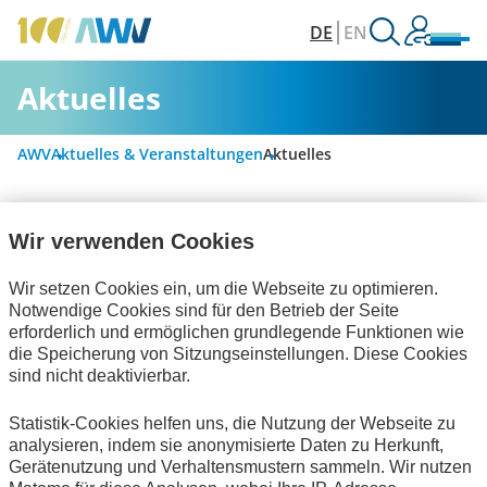
DE
EN
Aktuelles
AWV
Aktuelles & Veranstaltungen
Aktuelles
Wir verwenden Cookies
Alle Kategorien
Wir setzen Cookies ein, um die Webseite zu optimieren.
Notwendige Cookies sind für den Betrieb der Seite
Digitalisierung & Modernisierung
erforderlich und ermöglichen grundlegende Funktionen wie
die Speicherung von Sitzungseinstellungen. Diese Cookies
Personalwirtschaft
sind nicht deaktivierbar.
Rechnungslegung & Steuern
Statistik-Cookies helfen uns, die Nutzung der Webseite zu
analysieren, indem sie anonymisierte Daten zu Herkunft,
Bescheinigungen
Interviews
Gerätenutzung und Verhaltensmustern sammeln. Wir nutzen